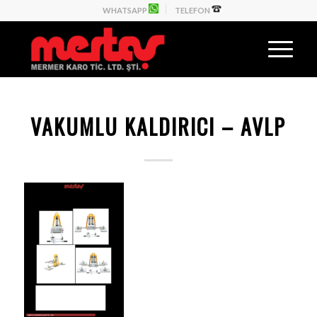
WHATSAPP
TELEFON
VAKUMLU KALDIRICI – AVLP