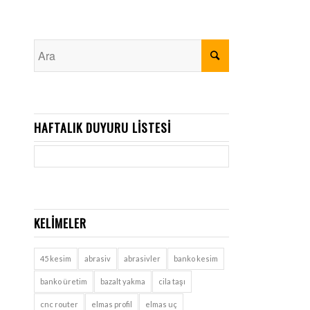
HAFTALIK DUYURU LISTESI
KELIMELER
45 kesim
abrasiv
abrasivler
banko kesim
banko üretim
bazalt yakma
cila taşı
cnc router
elmas profil
elmas uç