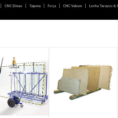
CNC Elmas
Taşıma
Fırça
CNC Vakum
Levha Tarayıcı &