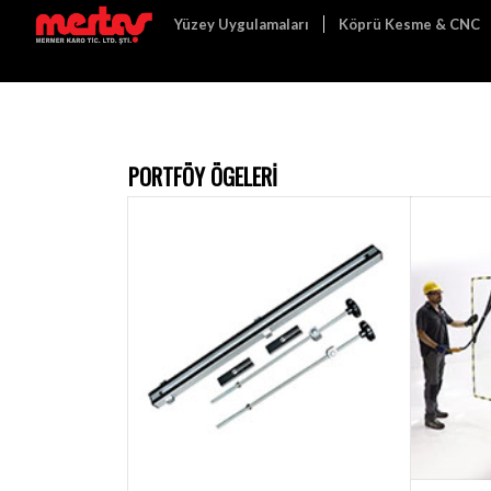
Yüzey Uygulamaları
Köprü Kesme & CNC
PORTFÖY ÖGELERI