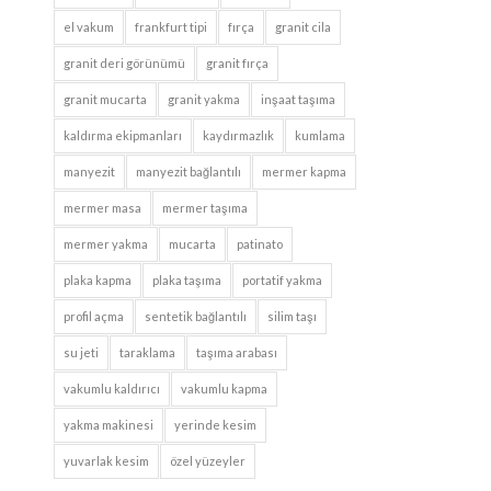
el vakum
frankfurt tipi
fırça
granit cila
granit deri görünümü
granit fırça
granit mucarta
granit yakma
inşaat taşıma
kaldırma ekipmanları
kaydırmazlık
kumlama
manyezit
manyezit bağlantılı
mermer kapma
mermer masa
mermer taşıma
mermer yakma
mucarta
patinato
plaka kapma
plaka taşıma
portatif yakma
profil açma
sentetik bağlantılı
silim taşı
su jeti
taraklama
taşıma arabası
vakumlu kaldırıcı
vakumlu kapma
yakma makinesi
yerinde kesim
yuvarlak kesim
özel yüzeyler