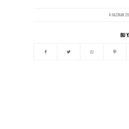
4 HAZIRAN 20
/
BU Y