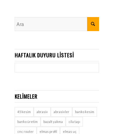
HAFTALIK DUYURU LISTESI
KELIMELER
45 kesim
abrasiv
abrasivler
banko kesim
banko üretim
bazalt yakma
cila taşı
cnc router
elmas profil
elmas uç