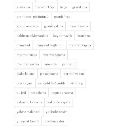
el vakum
frankfurt tipi
fırça
granit cila
granit deri görünümü
granit fırça
granit mucarta
granit yakma
inşaat taşıma
kaldırma ekipmanları
kaydırmazlık
kumlama
manyezit
manyezit bağlantılı
mermer kapma
mermer masa
mermer taşıma
mermer yakma
mucarta
patinato
plaka kapma
plaka taşıma
portatif yakma
profil açma
sentetik bağlantılı
silim taşı
su jeti
taraklama
taşıma arabası
vakumlu kaldırıcı
vakumlu kapma
yakma makinesi
yerinde kesim
yuvarlak kesim
özel yüzeyler