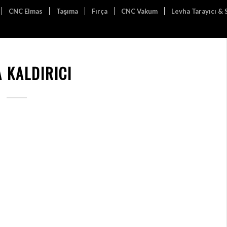
CNC Elmas
Taşıma
Fırça
CNC Vakum
Levha Tarayıcı &
 KALDIRICI