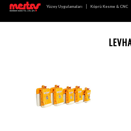
Yüzey Uygulamaları
Köprü Kesme & CNC
LEVHA