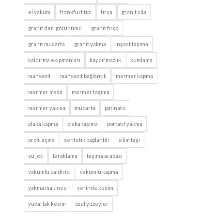
el vakum
frankfurt tipi
fırça
granit cila
granit deri görünümü
granit fırça
granit mucarta
granit yakma
inşaat taşıma
kaldırma ekipmanları
kaydırmazlık
kumlama
manyezit
manyezit bağlantılı
mermer kapma
mermer masa
mermer taşıma
mermer yakma
mucarta
patinato
plaka kapma
plaka taşıma
portatif yakma
profil açma
sentetik bağlantılı
silim taşı
su jeti
taraklama
taşıma arabası
vakumlu kaldırıcı
vakumlu kapma
yakma makinesi
yerinde kesim
yuvarlak kesim
özel yüzeyler