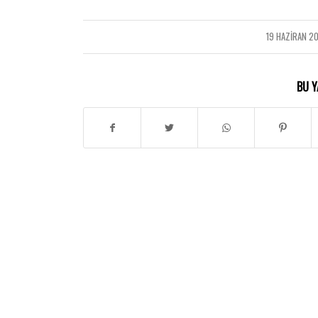
19 HAZIRAN 2
/
BU Y