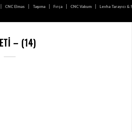
CNC Elmas
Taşıma
Fırça
CNC Vakum
Levha Tarayıcı &
ETI – (14)