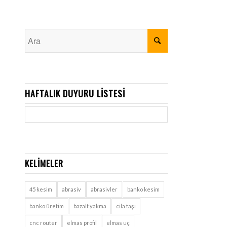
HAFTALIK DUYURU LISTESI
KELIMELER
45 kesim
abrasiv
abrasivler
banko kesim
banko üretim
bazalt yakma
cila taşı
cnc router
elmas profil
elmas uç