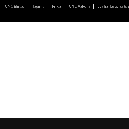
CNC Elmas
Taşıma
Fırça
CNC Vakum
Levha Tarayıcı &