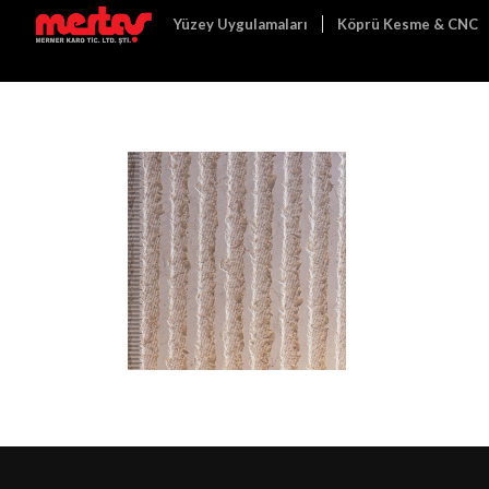
Yüzey Uygulamaları
Köprü Kesme & CNC