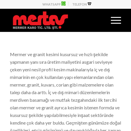
WHATSAPP
TELEFON
Mermer ve granit kesimi kusursuz ve hızlı şekilde
yapmanın yanı sıra üretim maliyetini asgari seviyeye
çeken yeni nesil profil kesim makinalarıyla iç ve dış
mimarinin en çok kullanılan yapı elemanlarından olan
mermer, granit, kuvars, corian gibi malzemelere olan
talep daha da arttı. İç ve dış mimari düzenlemelerin
merdiven basamağı ve mutfak tezgahındaki ilk tercihi
olan mermer ve granit ayrıca kesimin istenen formda ve
kusursuz şekilde yapılabilmesiyle inşaat sektöründe
kendine çok daha yer buldu. Geçmişten günümüze doğal
özellikleri, eşsiz görünümü ve dayanıklılığıyla her zaman